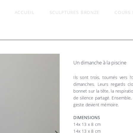
ACCUEIL
SCULPTURES BRONZE
COURS 
Un dimanche à la piscine
Ils sont trois, tournés vers l
dimanches. Leurs regards clo
bonnet sur la tête, la respirat
de silence partagé. Ensemble, i
geste devient mémoire.
DIMENSIONS
14x 13 x 8 cm
14x 13 x 8 cm