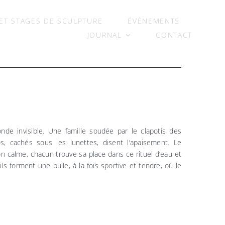
ET STAGES DE SCULPTURE
ÉVÈNEMENTS
JOURNAL
CONTACT
’onde invisible. Une famille soudée par le clapotis des
s, cachés sous les lunettes, disent l’apaisement. Le
ion calme, chacun trouve sa place dans ce rituel d’eau et
ls forment une bulle, à la fois sportive et tendre, où le