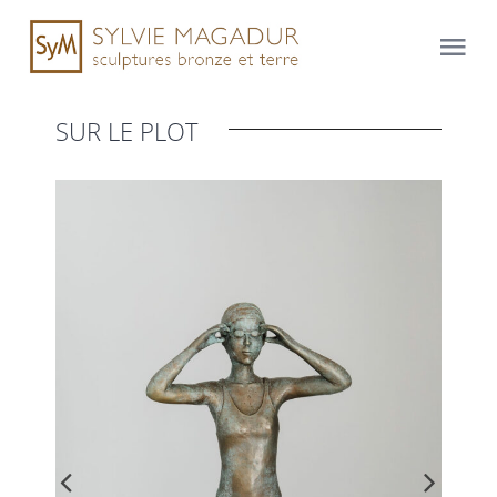
Skip
to
Tog
content
Nav
SUR LE PLOT
Accueil
Sculptures bronze
Cours et stages de sculpture
Évènements
journal
contact