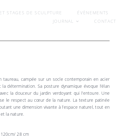
ET STAGES DE SCULPTURE
ÉVÈNEMENTS
JOURNAL
CONTACT
un taureau, campée sur un socle contemporain en acier
t la détermination. Sa posture dynamique évoque l’élan
 avec la douceur du jardin verdoyant qui l’entoure. Une
se le respect au cœur de la nature. La texture patinée
joutant une dimension vivante à l’espace naturel, tout en
 et la nature.
H 120cm/ 28 cm