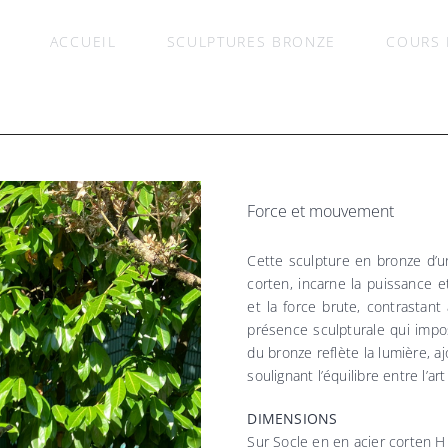
ACCUEIL
SCULPTURES BRONZE
COURS 
Force et mouvement
Cette sculpture en bronze d’
corten, incarne la puissance e
et la force brute, contrastant
présence sculpturale qui impo
du bronze reflète la lumière, a
soulignant l’équilibre entre l’art
DIMENSIONS
Sur Socle en en acier corten 