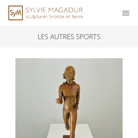
Skip
to
Tog
content
Nav
LES AUTRES SPORTS
Accueil
Sculptures bronze
Cours et stages de sculpture
Évènements
journal
contact